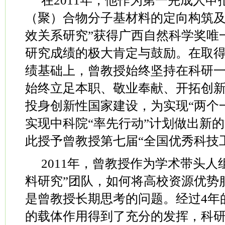
在
2011
年，他作为第一完成人申
（聚）合物分子基材料的定向构筑
效关系研究
”
获得广西自然科学奖唯
研究成绩的极大肯定与鼓励。在取
绩基础上，曾教授始终坚持在科研
始终立足本职、敬业奉献、开拓创
投身创新性国家建设，为实现
“
两个
实现中科院
“
率先行动
”
计划做出新的
此授予曾教授第七届
“
全国优秀科技
2011
年，曾教授作为学术带头人
料研究
”
团队，如何将高校资源优势
是曾教授长期思考的问题。经过
4
年
的载体作用得到了充分的发挥，科