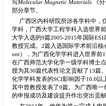
写
Molecular Magnetic Materials
《分
部分章节。
广西区内科研院所涉各学科中，
学科，广西大学工程学科入选世界
大学入选的
9
篇
2005-2015
年国际
ESI
教授完成。
2
篇入选国际学术前沿核
ont
），为广西化学学科进入世界前
在广西师范大学化学一级学科博士
授为其
30
篇代表性论文贡献了
13
篇
化学学科发表的
SCI
影响因子
10.0
以
其中曾教授发表了
9
篇。为广西唯一
的申报成功及建设提升作出突出贡