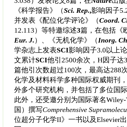
3.038
）发表论文
8
篇；在
Nature
出版
《科学报告》（
Sci. Rep.
,
影响因子
5.
并发表《配位化学评论》（
Coord. C
12.113
）等特邀综述
3
篇，在包括《
Eur. J.
）、《无机化学》（
Inorg. C
学杂志上发表
SCI
影响因子
3.0
以上
文累计
SCI
他引
2500
余次，
H
因子达
篇他引次数超过
100
次，最高达
288
化学及材料科学多种国际权威期刊
外多个研究机构，并包括了多位国
此外，还受邀分别为国际著名
Wiley
国）撰写
Comprehensive Supramolecul
位超分子化学
II
》一书以及
Elsevier
出