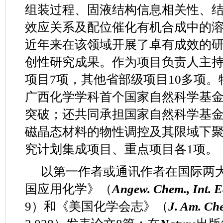
组装过程、固液结构信息相关性、
效应关系及配位催化有机合成中的
近年来在该领域
开展了卓有成效的
创性研究成果。作为项目负责人主
项目
7
项，其他省部级项目
10
多项。
广西化学学科首个国家自然科学基
突破；还共同承担国家自然科学基
磁晶态材料的物性调控及其限域下
究计划集成项目、重点项目各
1
项。
以第一作者或通讯作者在国际两
国应用化学》（
Angew. Chem., Int. E
9
）和《美国化学会志》（
J. Am. Ch