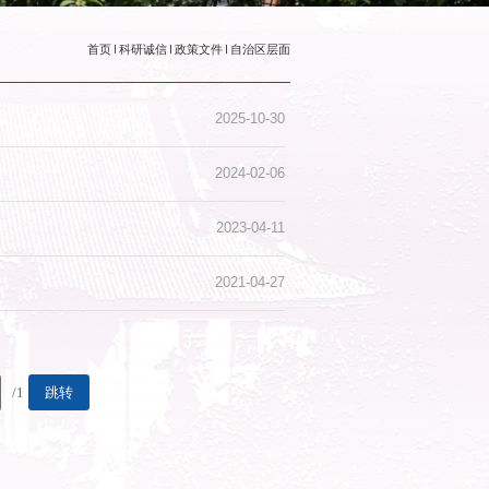
25〕15号））
字〔2024〕3号 ）