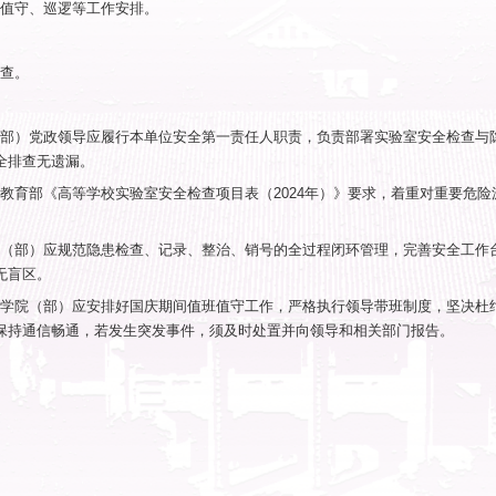
作部署，落实“党政同责、一岗双责”要求，现开展202
范围
、科研实验（实训）室及危化品暂存区，实验动物房
点
（部）实验室安全责任落实情况。
（部）落实实验室安全分类分级管理和重要危险源管
易爆、剧毒、易制毒、易制爆等危险化学品，放射源
发事件应急处置预案建设、应急保障队伍建设和应急
验室用电、用火、用气、消防等安全教育开展情况
验室门禁制度、值班值守、巡逻等工作安排。
式