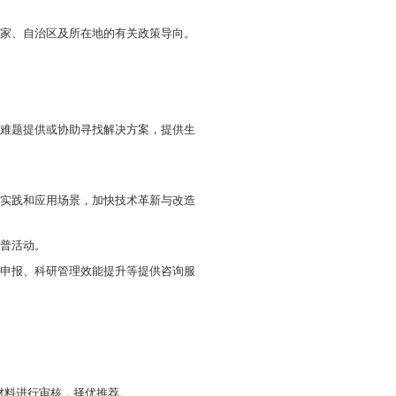
号）要求，我区将开展2025年博士创新站建设申报认定
事项通知如下：
层事业单位等为建站单位，博士及其团队为建站主体，
经营状况良好，具有一定的研发设备、研发场地、研发
的开展。
有博士学位和扎实的相关领域专业知识，有较强的研发
衔，承担一个研发项目或就科技服务、管理咨询等方面达
的合作方向，合作方向应符合国家法律法规和国家、自